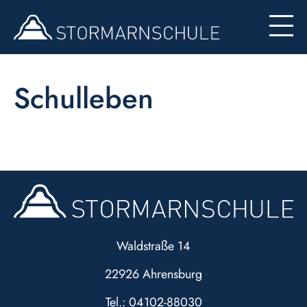
Begabten- und Begabungsförderung (LemaS)
Für Eltern
Berufsinfo
Formulare
Besondere Angebote
Schulleben
Konzept zur Nutzung der Ipads
Waldstraße 14
22926 Ahrensburg
Tel.: 04102-88030