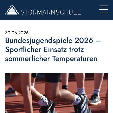
Begabten- und Begabungsförderung (LemaS)
Für Eltern
Berufsinfo
Formulare
Besondere Angebote
30.06.2026
Bundesjugendspiele 2026 –
Konzept zur Nutzung der Ipads
Sportlicher Einsatz trotz
sommerlicher Temperaturen