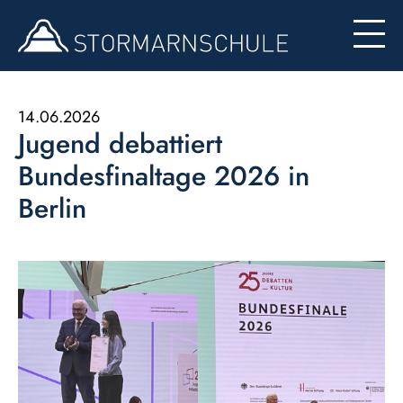
Begabten- und Begabungsförderung (LemaS)
Für Eltern
Berufsinfo
Formulare
Besondere Angebote
14.06.2026
Jugend debattiert
Konzept zur Nutzung der Ipads
Bundesfinaltage 2026 in
Berlin