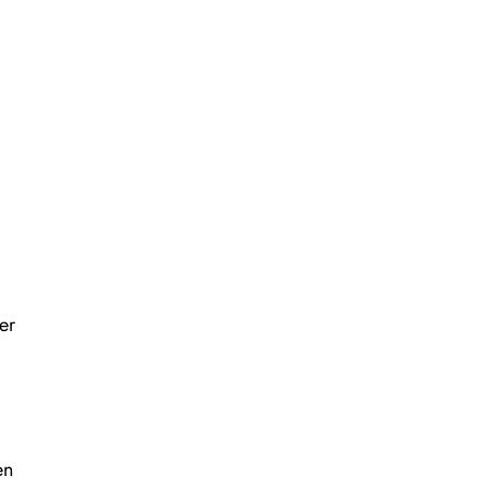
er
en