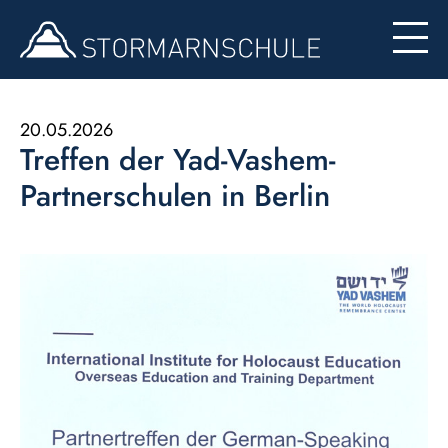
Begabten- und Begabungsförderung (LemaS)
Für Eltern
Berufsinfo
Formulare
Besondere Angebote
20.05.2026
Treffen der Yad-Vashem-
Konzept zur Nutzung der Ipads
Partnerschulen in Berlin