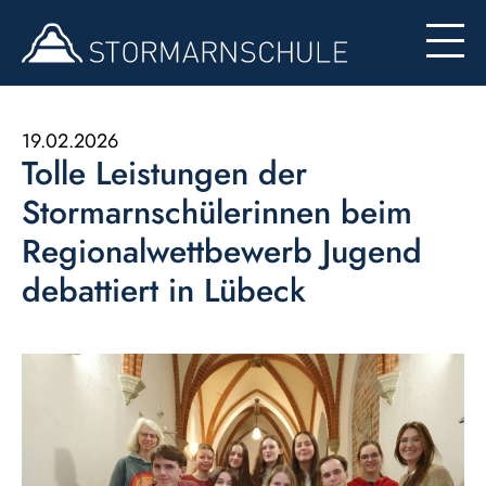
Begabten- und Begabungsförderung (LemaS)
Für Eltern
Berufsinfo
Formulare
Besondere Angebote
19.02.2026
Tolle Leistungen der
Konzept zur Nutzung der Ipads
Stormarnschülerinnen beim
Regionalwettbewerb Jugend
debattiert in Lübeck