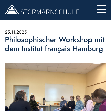
Begabten- und Begabungsförderung (LemaS)
Für Eltern
Berufsinfo
Formulare
Besondere Angebote
25.11.2025
Philosophischer Workshop mit
Konzept zur Nutzung der Ipads
dem Institut français Hamburg