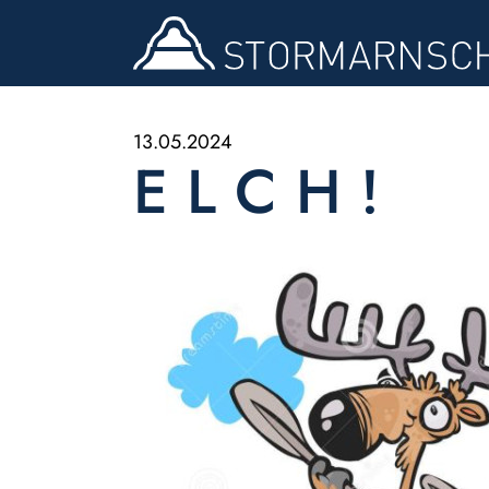
13.05.2024
E L C H !