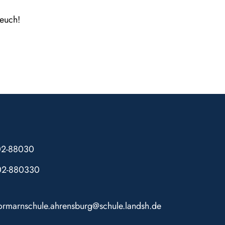
euch!
102-88030
02-880330
tormarnschule.ahrensburg@schule.landsh.de