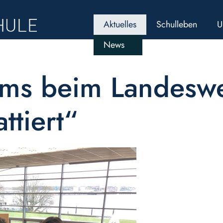
Aktuelles
Schulleben
U
News
s beim Landeswe
ttiert“