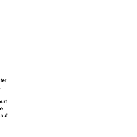
ter
.
urt
ze
 auf